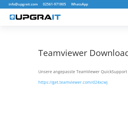
info@upgrait.com
02561-971805
WhatsApp
Teamviewer Downloa
Unsere angepasste TeamViewer QuickSupport l
https://get.teamviewer.com/d24xcwj